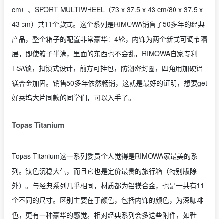
cm）、SPORT MULTIWHEEL（73 x 37.5 x 43 cm/80 x 37.5 x
43 cm）共11个款式。这个系列是RIMOWA
销售了
50
多年的经典
产品，整个箱子的配置非常豪华：
4
轮，内饰为两个新式可调节隔
层，即使箱子半满，里面的东西也不会乱，RIMOWA自家专利
TSA
锁，扣锁式设计，前方可挂包
，防潮密封圈，四角用加硬铝
镁合金加固。销售50多年依然畅销，这就是最好的证明，想要get
好莱坞大片同款的同学们，可以入手了。
Topas Titanium
Topas Titanium这一系列委员个人觉得是RIMOWA家最美的系
列。钛色沉稳大气，而且它也是定价最贵的旅行箱（特别版除
外）。与经典系列几乎相同，材质都为铝镁合金，也是一共有11
个不同的尺寸。区别主要在于颜色，包括内饰的颜色，为深咖啡
色，更有一种豪华的感觉。相对经典系列会多送些附件，如鞋