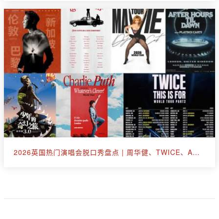
2026英国热门演唱会脱口秀盘点 | 周华健、TWICE、A妹、断眉、王嘉尔