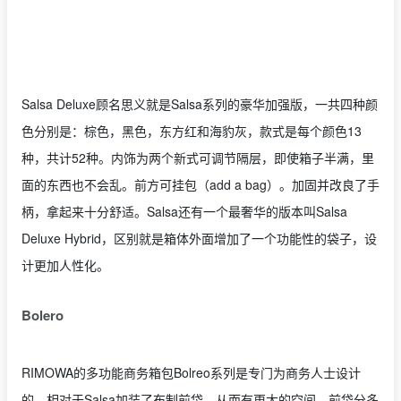
Salsa Deluxe顾名思义就是Salsa系列的豪华加强版，一共四种颜
色分别是：棕色，黑色，东方红和海豹灰，款式是每个颜色13
种，共计52种。
内饰为两个新式可调节隔层，即使箱子半满，里
面的东西也不会乱。前方可挂包
（
add a bag
）
。加固并改良了手
柄，拿起来十分舒适。Salsa还有一个最奢华的版本叫Salsa
Deluxe Hybrid，区别就是箱体外面增加了一个功能性的袋子，设
计更加人性化。
Bolero
RIMOWA的多功能商务箱包Bolreo系列是专门为商务人士设计
的，
相对于
Salsa
加装了布制前袋，从而有更大的空间。前袋分多