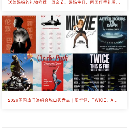
送给妈妈的礼物推荐 | 母亲节、妈妈生日、回国伴手礼看这篇就够了
2026英国热门演唱会脱口秀盘点 | 周华健、TWICE、A妹、断眉、王嘉尔