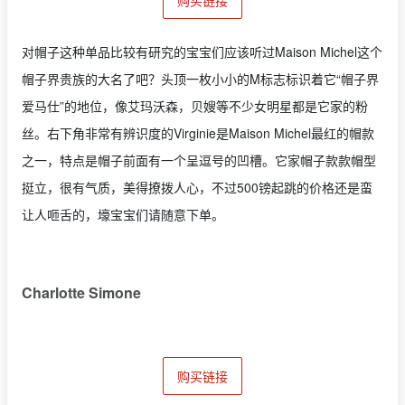
购买链接
对帽子这种单品比较有研究的宝宝们应该听过Maison Michel这个
帽子界贵族的大名了吧？头顶一枚小小的M标志标识着它“帽子界
爱马仕”的地位，像艾玛沃森，贝嫂等不少女明星都是它家的粉
丝。右下角非常有辨识度的Virginie是Maison Michel最红的帽款
之一，特点是帽子前面有一个呈逗号的凹槽。它家帽子款款帽型
挺立，很有气质，美得撩拨人心，不过500镑起跳的价格还是蛮
让人咂舌的，壕宝宝们请随意下单。
Charlotte Simone
购买链接