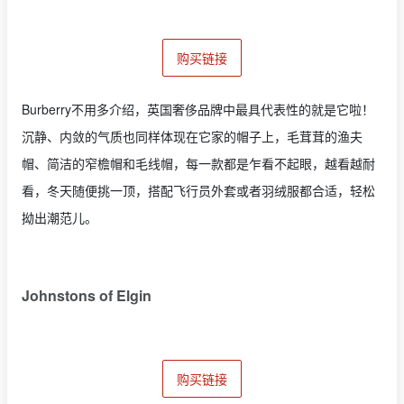
购买链接
Burberry不用多介绍，英国奢侈品牌中最具代表性的就是它啦！
沉静、内敛的气质也同样体现在它家的帽子上，毛茸茸的渔夫
帽、简洁的窄檐帽和毛线帽，每一款都是乍看不起眼，越看越耐
看，冬天随便挑一顶，搭配飞行员外套或者羽绒服都合适，轻松
拗出潮范儿。
Johnstons of Elgin
购买链接