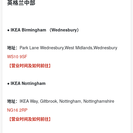
英格兰中部
● IKEA Birmingham （Wednesbury）
地址：
Park Lane Wednesbury,West Midlands,Wednesbury
WS10 9SF
【营业时间及如何前往】
● IKEA Nottingham
地址：
IKEA Way, Giltbrook, Nottingham, Nottinghamshire
NG16 2RP
【营业时间及如何前往】