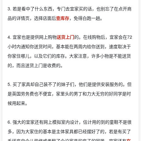
3. 若是看中了什么东西，专门去宜家买的话，也别忘了在点开商
品的详情页，选择店面后
查库存
，免得白跑一趟。
4. 宜家也是提供网上购物
送货上门
的。在线购物后，宜家会在72
小时内通知你送货时间，基本能在两周内给你送到，速度取决于
你家住哪儿，以及它们的库存。大家注意，许多小物是不能送货
的，而且送货上门是收费的。
5. 买了家具却自己装不了的妹子们，他们是提供安装服务的。但
是英国劳务费也不便宜，家里头的男丁和力大无穷的好同学是时
候用起来。
6. 强大的宜家还有网上模拟室内设计，估计用的到的童鞋不是很
多，因为大家住的基本是主体家具都已经摆好了的，若是有买了
毛坯房自个儿装修或者租了个没家具的房子的同学，宜家还有
在