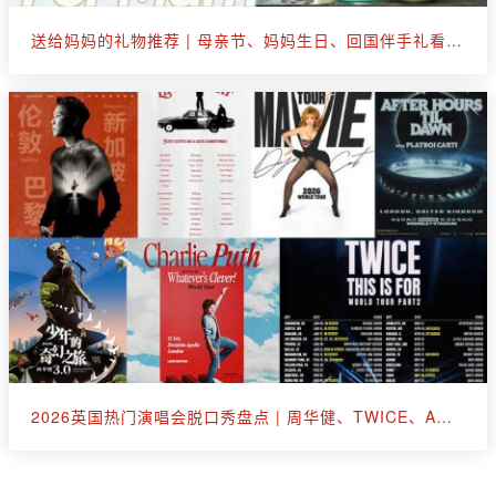
送给妈妈的礼物推荐 | 母亲节、妈妈生日、回国伴手礼看这篇就够了
2026英国热门演唱会脱口秀盘点 | 周华健、TWICE、A妹、断眉、王嘉尔