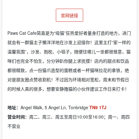
官网链接
Paws Cat Cafe简直是为“吸猫”狂热爱好者量身打造的地方，进门
就会有一群猫主子懒洋洋地在沙发上迎接你！这里主打“家一样的
温馨氛围”，沙发、抱枕、小毯子，随便往哪儿一坐都很惬意，猫
咪们也完全不怕生，分分钟趴你腿上求抚摸！店内的甜点和饮品
都很精致，点一份猫爪造型的蛋糕或者一杯猫咪拉花的拿铁，绝
对是朋友圈点赞收割机！不过因为环境相对宽松，周末和节假日
的时候人真的很多，想要安静撸猫的小伙伴建议工作日来打卡！
地址：
Angel Walk, 5 Angel Ln, Tonbridge
TN9 1TJ
营业时间：
周二、周三、周五至周日10:00至16:00；周一、周四
不营业