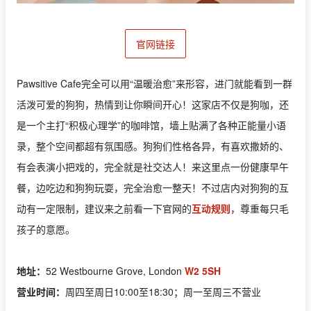
官网链接
Pawsitive Cafe完全可以用“温暖治愈”来形容，进门就能看到一群
活泼可爱的狗狗，热情到让你瞬间开心！这家店不仅是狗咖，还
是一个主打“积极心理学”的咖啡馆，墙上贴满了各种正能量小语
录，整个空间都超有氛围感。狗狗们性格各异，有喜欢撒娇的、
有会表演小把戏的，完全就是社交达人！来这里点一份健康早午
餐，边吃边和狗狗玩耍，完全治愈一整天！不过店内对狗狗的互
动有一定限制，建议来之前看一下官网的
互动规则
，尊重每只毛
孩子的意愿。
地址：
52 Westbourne Grove, London
W2 5SH
营业时间：
周四至周日10:00至18:30；周一至周三不营业