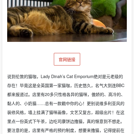
官网链接
说到伦敦的猫咖，Lady Dinah’s Cat Emporium绝对是元老级的
存在！毕竟这是全英国第一家猫咖，历史悠久，名气大到连BBC
都来报道过。店里有20多只性格各异的猫咪，傲娇的、高冷的、
黏人的、小奶猫……总有一款戳中你的心！更别说维多利亚风的
装修风格，墙上挂满了猫咪画像，文艺又复古，超级出片！在这
里点一份英式下午茶，边吃司康饼边撸猫，真的惬意到不想走。
要注意的是，店里有严格的预约制度，想要来撸猫，记得提前在