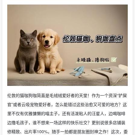
伦敦的猫咖狗咖简直是毛绒绒爱好者的天堂！作为一个资深“铲屎
官”或者云吸宠物爱好者，怎么能错过这些治愈又可爱的地方？这
里不仅有优雅慵懒的喵主子，还有活泼粘人的汪星人，边喝咖啡
边撸毛孩子，谁不想来一场这样的快乐社交？更别说很多店铺装
修精致、出片率100%，随手一拍都是朋友圈封神之作！这次，委