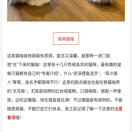
官网链接
这家猫咖装修超级有质感，复古又温馨，是那种一进门就
想“住”下来的猫咖！店里有十几只性格各异的猫咪，最有趣的是
每只猫都有自己的“专属介绍”，什么“资深摸鱼选手”、“高冷美
人”等等，连名字都萌得不行！这里的甜点据说也是伦敦猫咖界
的“天花板”，尤其是招牌的红丝绒蛋糕，口感绵密，搭配一杯拿
铁，边吃边撸猫，快乐值直接拉满！不过撸猫是有规则的，不能
随意抱猫、不能打扰它们休息，来之前记得了解一下店里的
注意
事项
哦！