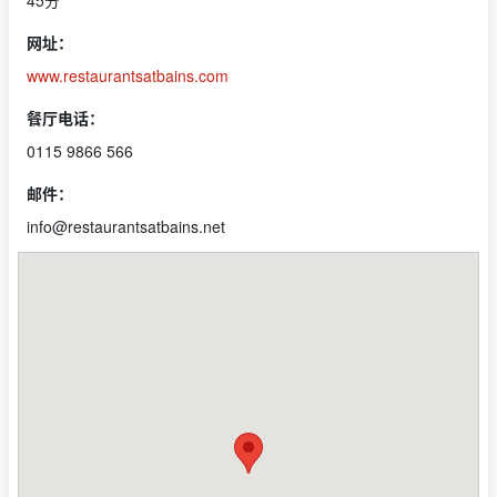
45分
网址：
www.restaurantsatbains.com
餐厅电话：
0115 9866 566
邮件：
info@restaurantsatbains.net