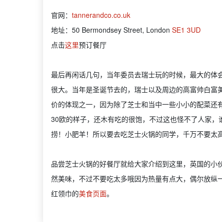
官网：
tannerandco.co.uk
地址：50 Bermondsey Street, London
SE1 3UD
点击
这里
预订餐厅
最后再闲话几句，当年委员去瑞士玩的时候，最大的体
很大。当年是圣诞节去的，瑞士以及周边的高富帅白富
价的体现之一，因为除了芝士和当中一些小小的配菜还
30欧的样子，还木有吃的很饱，不过这也怪不了人家，
捞！小肥羊！所以要去吃芝士火锅的同学，千万不要太
品尝芝士火锅的好餐厅就给大家介绍到这里，英国的小
然美味，不过不要吃太多哦因为热量有点大，偶尔放纵
红领巾的
美食页面
。