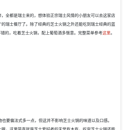
修，全都是瑞士来的，想体验正宗瑞士风情的小朋友可以去这家店
级”的瑞士餐厅了。除了经典的芝士火锅之外还能吃到瑞士经典的蓝
酒也是很不错的，吃着芝士火锅，配上葡萄酒多惬意。完整菜单参考
这里
。
的食物也要偏法式多一点，但这并不影响芝士火锅的味道以及口感。
士哦，这里简直就是芝士爱好者的天堂有木有，吃完芝士火锅还能