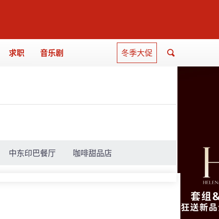
求职
音乐剧
冬季大促
中东印巴餐厅
咖啡甜品店