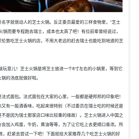
听名字就很动人的芝士火锅。反正委员最爱的三样食物里，“芝士
士火锅而要专程跑去瑞士，成本也太高了吧！有位前辈曾经说过，
家伦敦吃芝士火锅的店，不用大老远的赶去瑞士也能吃到地道的芝
底是个啥玩意儿！芝士火锅是将芝士放进一个8寸左右的小锅里，等到它
火锅的汤底就做好啦。
是法式面包。法式面包在大家的心里，一般都是硬邦邦的印象吧！
热又有一股酒香味，吃起来很特别（不过委员在瑞士吃的时候还是
是不是因为瑞士那家店口味比较重的缘故）。芝士火锅进入中国之
方会加入鸡蛋，牛奶，黄油等等，为了让它吃上去更顺口香浓。所
着在伦敦，赶紧去尝试一下吧！下面就给大家推荐几个吃芝士火锅的好