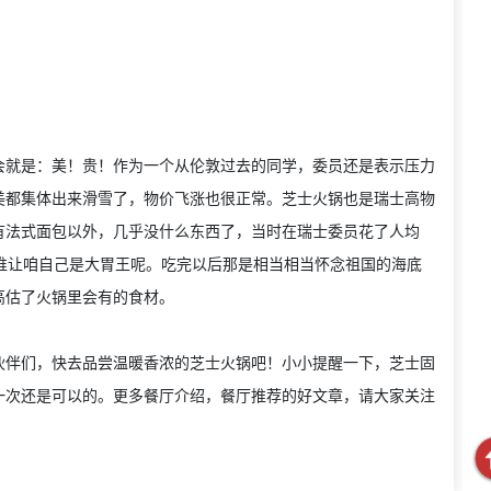
会就是：美！贵！作为一个从伦敦过去的同学，委员还是表示压力
美都集体出来滑雪了，物价飞涨也很正常。芝士火锅也是瑞士高物
有法式面包以外，几乎没什么东西了，当时在瑞士委员花了人均
谁让咱自己是大胃王呢。吃完以后那是相当相当怀念祖国的海底
高估了火锅里会有的食材。
伙伴们，快去品尝温暖香浓的芝士火锅吧！小小提醒一下，芝士固
一次还是可以的。更多餐厅介绍，餐厅推荐的好文章，请大家关注