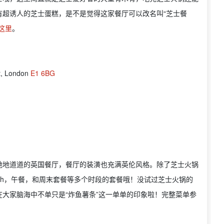
有超诱人的芝士蛋糕，是不是觉得这家餐厅可以改名叫“芝士餐
这里
。
t, London
E1 6BG
地地道道的英国餐厅，餐厅的装潢也充满英伦风格。除了芝士火锅
nch，午餐，和周末套餐等多个时段的套餐哦！没试过芝士火锅的
大家脑海中不单只是“炸鱼薯条”这一单单的印象啦！完整菜单参