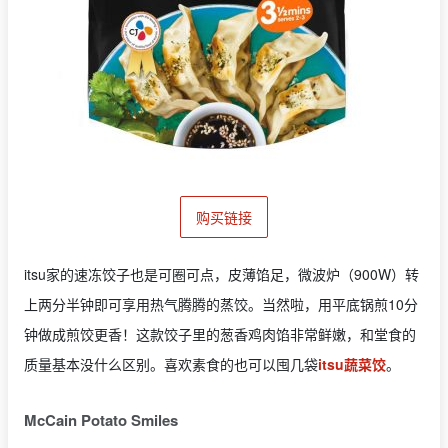
购买链接
itsu家的速冻饺子也是可圈可点，皮薄馅足，微波炉（900W）转
上两分半钟即可享用热气腾腾的蒸饺。当然啦，用平底锅煎10分
钟做成煎饺更香！这款饺子里的葱香鸡肉馅非常鲜嫩，和堂食的
质量基本没什么区别。喜欢素食的也可以囤几袋
itsu蔬菜饺
。
McCain Potato Smiles