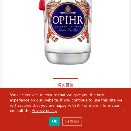
购买链接
We use cookies to ensure that we give you the best
experience on our website. If you continue to use this site we
这款特色Gin酒特别使用了一些手工采摘的亚洲香料：马来西亚的
will assume that you are happy with it. For more information,
Clo
山椒、摩洛哥的香菜、印度的豆蔻等等，仿佛把大家带到了历史
consult the
Privacy policy.
×
Red Scarf
上的“香料之路”……喝起来口感温润，香气十足。
打开APP
Ok
Settings
你必备的英国指南