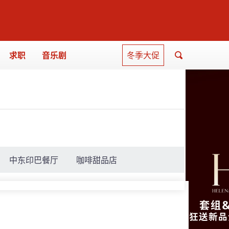
求职
音乐剧
冬季大促
中东印巴餐厅
咖啡甜品店