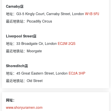
Carnaby店
地址：G3-5 Kingly Court, Carnaby Street, London
W1B 5PJ
最近地铁站：Piccadilly Circus
Liverpool Street店
地址：33 Broadgate Cir, London
EC2M 2QS
最近地铁站：Moorgate
Shoreditch店
地址：45 Great Eastern Street, London
EC2A 3HP
最近地铁站：Old Street
网址：
www.shoryuramen.com