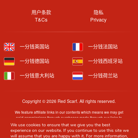
用户条款
隐私
T&Cs
Privacy
一分钱英国站
一分钱法国站
一分钱德国站
一分钱西班牙站
一分钱意大利站
一分钱荷兰站
Copyright © 2026 Red Scarf. All rights reserved.
We feature affiliate links in our contents which means we may get
paid commissions through purchases made through our links to
retailer sites.
We use cookies to ensure that we give you the best
Content is provided by users, brands or merchants. Some
experience on our website. If you continue to use this site we
information may have been generated by AI and is provided for
will assume that you are happy with it. For more information,