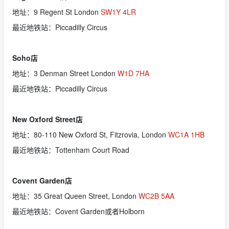
地址：9 Regent St London
SW1Y 4LR
最近地铁站：Piccadilly Circus
Soho店
地址：3 Denman Street London
W1D 7HA
最近地铁站：Piccadilly Circus
New Oxford Street店
地址：80-110 New Oxford St, Fitzrovia, London
WC1A 1HB
最近地铁站：Tottenham Court Road
Covent Garden店
地址：35 Great Queen Street, London
WC2B 5AA
最近地铁站：Covent Garden或者Holborn