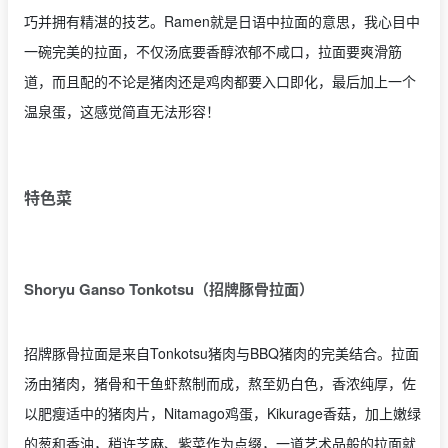
巧并拥有精湛的技艺。Ramen就是日语中拉面的意思，我心目中
一碗完美的拉面，不仅汤底要香醇浓郁不咸口，拉面要爽滑筋
道，而且配的不论是猪肉还是鸡肉都要入口即化，最后加上一个
温泉蛋，这感觉简直无法形容！
特色菜
Shoryu Ganso Tonkotsu（招牌豚骨拉面）
招牌豚骨拉面是来自Tonkotsu猪肉与BBQ猪肉的完美结合。拉面
汤由猪肉，猪骨和干鱼虾熬制而成，熬至奶白色，香浓纯厚，佐
以肥瘦适中的猪肉片，Nitamago鸡蛋，Kikurage香菇，加上嫩绿
的葱和香油，稍许芝麻、紫菜作为点缀，一道艺术品般的拉面就