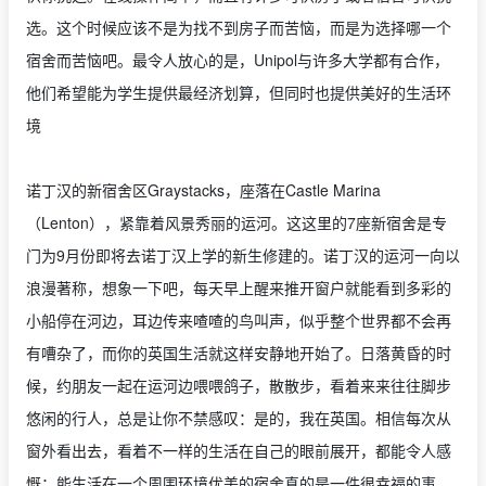
选。这个时候应该不是为找不到房子而苦恼，而是为选择哪一个
宿舍而苦恼吧。最令人放心的是，Unipol与许多大学都有合作，
他们希望能为学生提供最经济划算，但同时也提供美好的生活环
境
诺丁汉的新宿舍区Graystacks，座落在Castle Marina
（Lenton），紧靠着风景秀丽的运河。这这里的7座新宿舍是专
门为9月份即将去诺丁汉上学的新生修建的。诺丁汉的运河一向以
浪漫著称，想象一下吧，每天早上醒来推开窗户就能看到多彩的
小船停在河边，耳边传来喳喳的鸟叫声，似乎整个世界都不会再
有嘈杂了，而你的英国生活就这样安静地开始了。日落黄昏的时
候，约朋友一起在运河边喂喂鸽子，散散步，看着来来往往脚步
悠闲的行人，总是让你不禁感叹：是的，我在英国。相信每次从
窗外看出去，看着不一样的生活在自己的眼前展开，都能令人感
慨：能生活在一个周围环境优美的宿舍真的是一件很幸福的事。