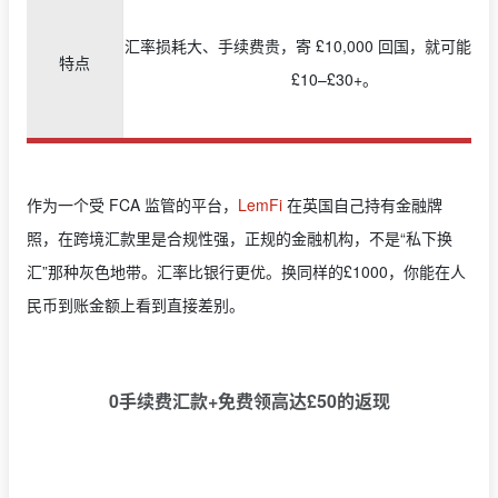
汇率损耗大、手续费贵，寄 £10,000 回国，就可能“凭
特点
£10–£30+。
作为一个受 FCA 监管的平台，
LemFi
在英国自己持有金融牌
照，在跨境汇款里是合规性强，正规的金融机构，不是“私下换
汇”那种灰色地带。汇率比银行更优。换同样的£1000，你能在人
民币到账金额上看到直接差别。
0
手续费汇款
+
免费领高达
£50
的返现