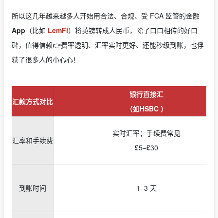
所以这几年越来越多人开始用合法、合规、受 FCA 监管的金融
App
（比如
LemFi
）将英镑转成人民币，除了口口相传的好口
碑，值得信赖👉费率透明、汇率实时更好、还能秒级到账，也俘
获了很多人的小心心！
银行直接汇
汇款方式对比
（如
HSBC
）
实时汇率；手续费常见
汇率和手续费
£5–£30
到账时间
1–3 天