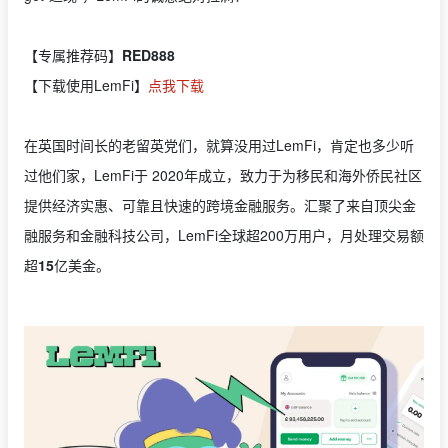
【专属推荐码】
RED888
【下载使用LemFi】
点我下载
在英国时间长的老留英党们，就算没用过LemFi，肯定也多少听
过他们家，LemFi于 2020年成立，致⼒于为移⺠和海外侨⺠社区
提供经济实惠、可靠且快速的跨境⾦融服务。汇聚了来⾃顶尖⾦
融服务和⾦融科技公司，LemFi全球超200万⽤⼾，⽉处理交易额
超
15
亿美⾦。