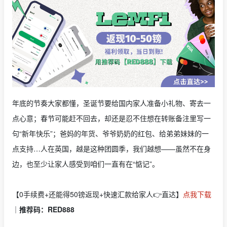
年底的节奏大家都懂，圣诞节要给国内家人准备小礼物、寄去一
点心意；春节可能赶不回去，却还是忍不住想在转账备注里写一
句“新年快乐”；爸妈的年货、爷爷奶奶的红包、给弟弟妹妹的一
点支持…人在英国，越是这种团圆季，我们越想——虽然不在身
边，也至少让家人感受到咱们一直有在“惦记”。
【0手续费+还能得50镑返现+快速汇款给家人👉直达】
点我下载
｜
推荐码：RED888