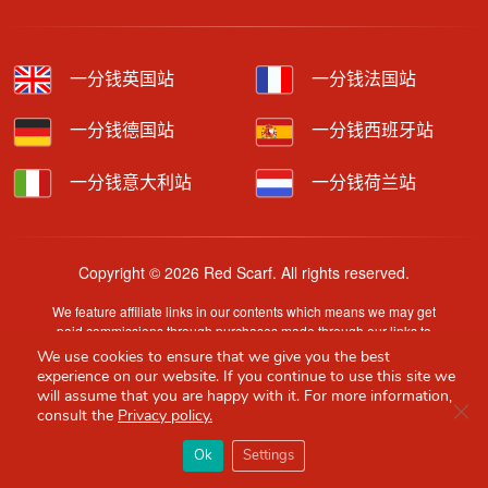
一分钱英国站
一分钱法国站
一分钱德国站
一分钱西班牙站
一分钱意大利站
一分钱荷兰站
Copyright © 2026 Red Scarf. All rights reserved.
We feature affiliate links in our contents which means we may get
paid commissions through purchases made through our links to
retailer sites.
We use cookies to ensure that we give you the best
Content is provided by users, brands or merchants. Some
experience on our website. If you continue to use this site we
information may have been generated by AI and is provided for
will assume that you are happy with it. For more information,
Clo
guidance only. Accuracy and availability may change without prior
consult the
Privacy policy.
notice.
×
Red Scarf
打开APP
Ok
Settings
你必备的英国指南