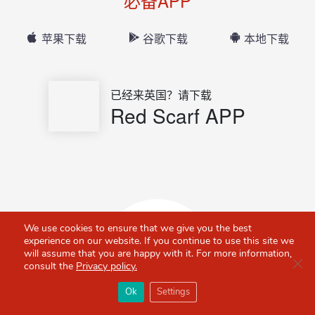
必备APP
苹果下载
谷歌下载
本地下载
已经来英国？请下载
Red Scarf APP
We use cookies to ensure that we give you the best
experience on our website. If you continue to use this site we
will assume that you are happy with it. For more information,
Clo
consult the
Privacy policy.
×
Red Scarf
打开APP
Ok
Settings
你必备的英国指南