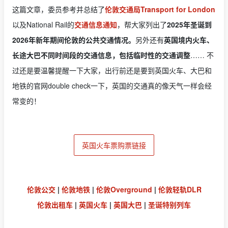
这篇文章，委员参考并总结了
伦敦交通局Transport for London
以及National Rail的
交通信息通知
，帮大家列出了
2025年圣诞到
2026年新年期间伦敦的公共交通情况。
另外还有
英国境内火车、
长途大巴不同时间段的交通信息，包括临时性的交通调整
…… 不
过还是要温馨提醒一下大家，出行前还是要到英国火车、大巴和
地铁的官网double check一下，英国的交通真的像天气一样会经
常变的！
英国火车票购票链接
伦敦公交
|
伦敦地铁
|
伦敦Overground
|
伦敦轻轨DLR
伦敦出租车
|
英国火车
|
英国大巴
|
圣诞特别列车