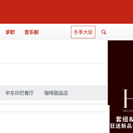
求职
音乐剧
冬季大促
中东印巴餐厅
咖啡甜品店