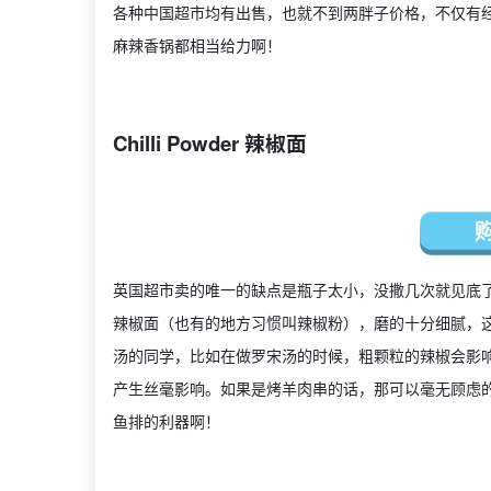
各种中国超市均有出售，也就不到两胖子价格，不仅有
麻辣香锅都相当给力啊！
Chilli Powder 辣椒面
英国超市卖的唯一的缺点是瓶子太小，没撒几次就见底了，但
辣椒面（也有的地方习惯叫辣椒粉），磨的十分细腻，
汤的同学，比如在做罗宋汤的时候，粗颗粒的辣椒会影
产生丝毫影响。如果是烤羊肉串的话，那可以毫无顾虑
鱼排的利器啊！