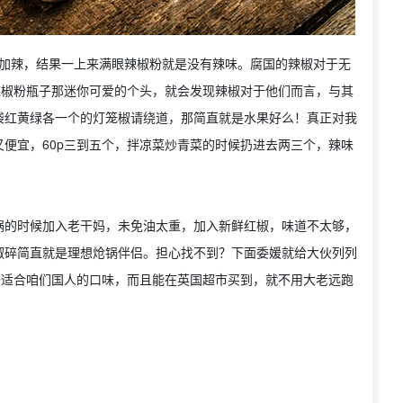
要求加辣，结果一上来满眼辣椒粉就是没有辣味。腐国的辣椒对于无
里辣椒粉瓶子那迷你可爱的个头，就会发现辣椒对于他们而言，与其
袋红黄绿各一个的灯笼椒请绕道，那简直就是水果好么！真正对我
便宜，60p三到五个，拌凉菜炒青菜的时候扔进去两三个，辣味
锅的时候加入老干妈，未免油太重，加入新鲜红椒，味道不太够，
椒碎简直就是理想炝锅伴侣。担心找不到？下面委媛就给大伙列列
较适合咱们国人的口味，而且能在英国超市买到，就不用大老远跑