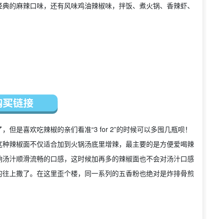
经典的麻辣口味，还有风味鸡油辣椒味，拌饭、煮火锅、香辣虾、
是喜欢吃辣椒的亲们看准“3 for 2”的时候可以多囤几瓶呗！
这种辣椒面不仅适合加到火锅汤底里增辣，最主要的是方便爱喝辣
响汤汁顺滑流畅的口感，这时候加再多的辣椒面也不会对汤汁口感
的往上撒了。在这里歪个楼，同一系列的五香粉也绝对是炸排骨煎