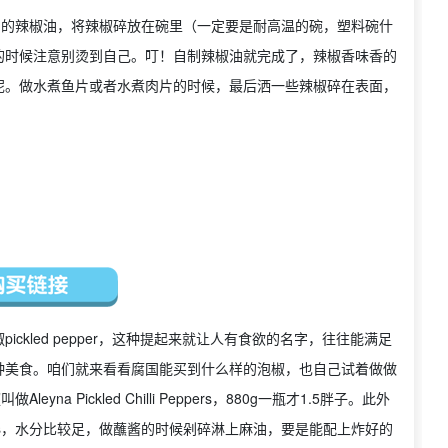
自制的辣椒油，将辣椒碎放在碗里（一定要是耐高温的碗，塑料碗什
的时候注意别烫到自己。叮！自制辣椒油就完成了，辣椒香味香的
呢。做水煮鱼片或者水煮肉片的时候，最后洒一些辣椒碎在表面，
kled pepper，这种提起来就让人有食欲的名字，往往能满足
种美食。咱们就来看看腐国能买到什么样的泡椒，也自己试着做做
a Pickled Chilli Peppers，880g一瓶才1.5胖子。此外
 Peppers，水分比较足，做蘸酱的时候剁碎淋上麻油，要是能配上炸好的