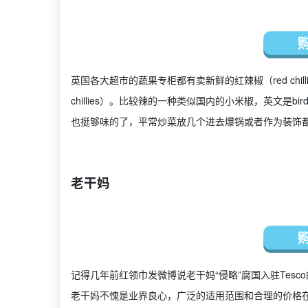
英国各大超市的蔬果专柜都有卖新鲜的红辣椒（red chillies
chillies）。比较辣的一种类似国内的小米椒，英文是bir
也挺够味的了，平常炒菜放几个进去爆锅或者作为装饰
老干妈
记得几年前红领巾发微博说老干妈“侵略”腐国入驻Tes
老干妈不愧是业界良心，广泛的适用范围和合理的价格在