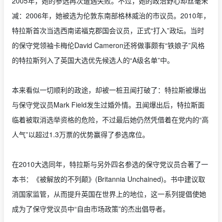
2005年，她的参选再次遭遇失败。不过，她的政治野心却丝毫未
减：2006年，她被选为伦敦东南部格林威治的市议员。2010年，
特拉斯首次当选西南诺福克郡国会议员，正式“打入”政坛。当时
的保守党领袖卡梅伦David Cameron还将做事颇有“铁娘子”风格
的特拉斯列入了英国大选优先候选人的“A级名单”中。
本来看似一切顺利的政途，却被一桩丑闻打破了：特拉斯被爆出
与保守党议员Mark Field发生过婚外情。丑闻爆出后，特拉斯面
临着被取消选举资格的危险，不过最后她仍然凭借着在党内的“高
人气”以超过1.3万票的优势赢得了参选席位。
在2010大选同年，特拉斯与另外四名参选的保守党议员合著了一
本书：《被解放的不列颠》(Britannia Unchained)。书中建议取
消国家监管，从而提升英国在世界上的地位，这一系列提倡使她
成为了保守党议员中“自由市场政策”的杰出倡导者。