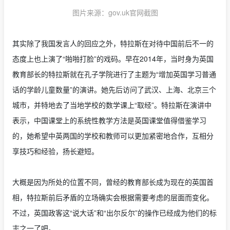
图片来源：gov.uk官网截图
其实除了我国发言人的回应之外，特拉斯在对待中国前后不一的
态度上也上演了“啪啪打脸”的戏码。早在2014年，当时身为英国
教育部长的特拉斯就在孔子学院进行了主题为“增加英国学习普通
话的学龄儿童数量”的演讲。她先后访问了武汉、上海、北京三个
城市，并特地去了当地学校的数学课上“取经”。特拉斯在演讲中
表示，中国课堂上的系统性教学方法是英国课堂值得借鉴学习
的，她希望中英两国的学校和教师可以更加紧密地合作，互相分
享技巧和经验，扬长避短。
大概是因为所处的位置不同，曾经的教育部长成为现在的英国首
相，特拉斯前后矛盾的立场确实会根据需要考虑的层面而变化。
不过，英国政客这“说大话”和“出尔反尔”的操作已经成为他们的标
志之一了吧。