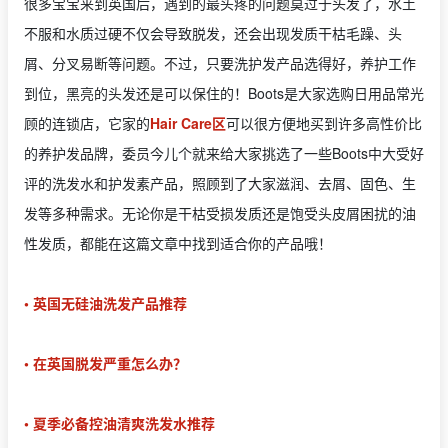
很多宝宝来到英国后，遇到的最头疼的问题莫过于头发了，水土
不服和水质过硬不仅会导致脱发，还会出现发质干枯毛躁、头
屑、分叉易断等问题。不过，只要洗护发产品选得好，养护工作
到位，黑亮的头发还是可以保住的！Boots是大家选购日用品常光
顾的连锁店，它家的
Hair Care区
可以很方便地买到许多高性价比
的养护发品牌，委员今儿个就来给大家挑选了一些Boots中大受好
评的洗发水和护发素产品，照顾到了大家滋润、去屑、固色、生
发等多种需求。无论你是干枯受损发质还是饱受头皮屑困扰的油
性发质，都能在这篇文章中找到适合你的产品哦！
• 英国无硅油洗发产品推荐
• 在英国脱发严重怎么办？
• 夏季必备控油清爽洗发水推荐