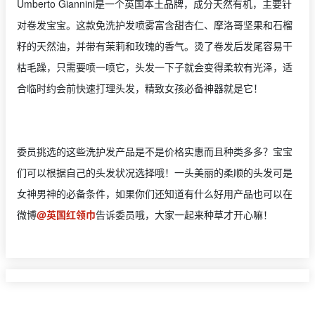
Umberto Giannini是一个英国本土品牌，成分天然有机，主要针
对卷发宝宝。这款免洗护发喷雾富含甜杏仁、摩洛哥坚果和石榴
籽的天然油，并带有茉莉和玫瑰的香气。烫了卷发后发尾容易干
枯毛躁，只需要喷一喷它，头发一下子就会变得柔软有光泽，适
合临时约会前快速打理头发，精致女孩必备神器就是它！
委员挑选的这些洗护发产品是不是价格实惠而且种类多多？宝宝
们可以根据自己的头发状况选择哦！一头美丽的柔顺的头发可是
女神男神的必备条件，如果你们还知道有什么好用产品也可以在
微博
@英国红领巾
告诉委员哦，大家一起来种草才开心嘛！