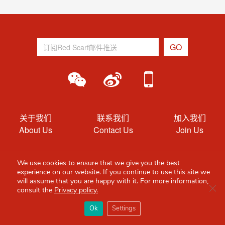
关于我们
联系我们
加入我们
About Us
Contact Us
Join Us
用户条款
隐私
We use cookies to ensure that we give you the best
T&Cs
Privacy
experience on our website. If you continue to use this site we
will assume that you are happy with it. For more information,
Clo
consult the
Privacy policy.
×
Red Scarf
打开APP
Ok
Settings
你必备的英国指南
一分钱英国站
一分钱法国站