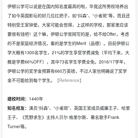
伊顿公学可以说是在国内知名度最高的啦，毕竟这所男校培养出
了如今英国影坛的好几位扛把子，如“抖森”、“小雀斑”等，而且还
特别受王室钟爱。大家可能会觉得，上这样的学校，那家里应该
要很有钱吧！这个嘛，伊顿公学官网写的是，给不给Offer，考虑
的不是家庭经济情况，看的是学生的Merit（品德）。目前伊顿公
学大概有1300名学生，21%的学生享受学费减免（平均下来，大
概是学费66%OFF），其中73名学生学费全免。2016/17学年，
伊顿公学的奖学金预算有660万英镑，不过人家也明确说了奖学
金不可能给到每个学生。
【Reference】
建校时间：
1440年
知名校友：
演员“抖森”、“小雀斑”、英国王室成员威廉王子、哈里
王子、《荒野求生》主持人贝尔·格里尔斯、著名歌手Frank
Turner等。