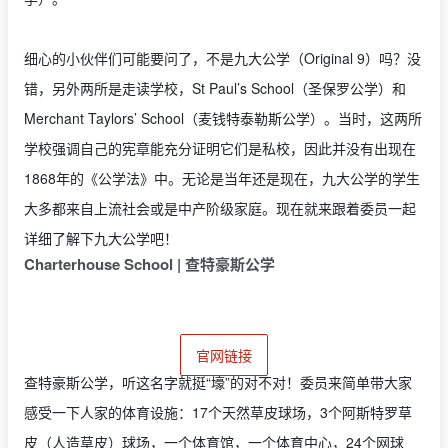
细心的小伙伴们可能要问了，不是九大公学（Original 9）吗？没
错，另外两所是走读学校，St Paul’s School（圣保罗公学）和
Merchant Taylors’ School（
麦钱特泰勒斯公学
）。当时，这两所
学校强调自己的宪章能充分证明它们是私校，因此并没有出现在
1868年的《公学法》中。无论是当年还是现在，九大公学的学生
大多都来自上流社会或是中产阶级家庭。现在就来跟着委员一起
详细了解下九大公学吧！
Charterhouse School |
查特豪斯
公学
官网链接
查特豪斯公学，听这名字就挺“壕”的对不对！委员来简单带大家
感受一下人家的体育设施：17个天然草皮球场，3个阿斯特罗草
皮（人造草皮）球场，一个体育馆，一个体育中心，24个网球