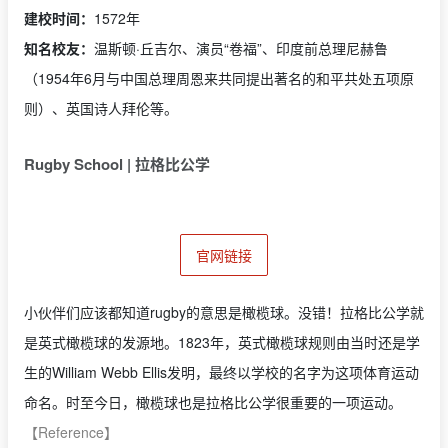
建校时间：
1572年
知名校友：
温斯顿·丘吉尔、演员“卷福”、印度前总理尼赫鲁
（1954年6月与中国总理周恩来共同提出著名的和平共处五项原
则）、英国诗人拜伦等。
Rugby School | 拉格比公学
官网链接
小伙伴们应该都知道rugby的意思是橄榄球。没错！拉格比公学就
是英式橄榄球的发源地。1823年，英式橄榄球规则由当时还是学
生的William Webb Ellis发明，最终以学校的名字为这项体育运动
命名。时至今日，橄榄球也是拉格比公学很重要的一项运动。
【Reference】