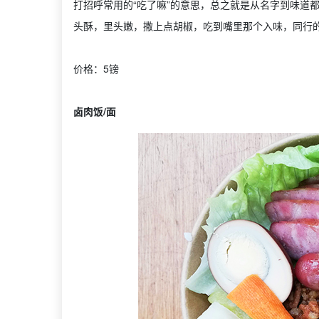
打招呼常用的“吃了嘛”的意思，总之就是从名字到味道
头酥，里头嫩，撒上点胡椒，吃到嘴里那个入味，同行
价格：5镑
卤肉饭/面