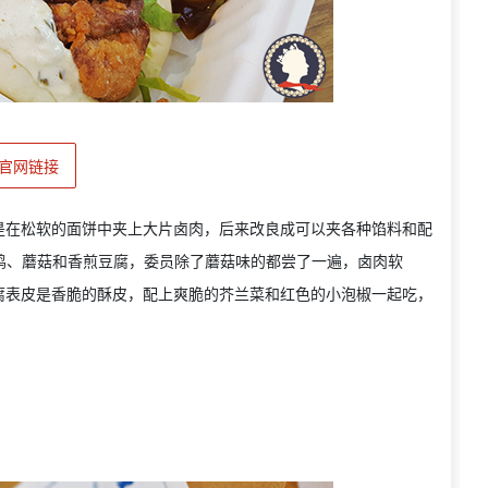
官网链接
是在松软的面饼中夹上大片卤肉，后来改良成可以夹各种馅料和配
炸鸡、蘑菇和香煎豆腐，委员除了蘑菇味的都尝了一遍，卤肉软
腐表皮是香脆的酥皮，配上爽脆的芥兰菜和红色的小泡椒一起吃，