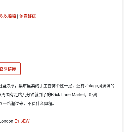
吃吃喝喝
|
创意好店
官网链接
古气氛也是相当浓厚，集市里卖的手工首饰个性十足，还有vintage风满满的
路几分钟就到了的Brick Lane Market，距离
宝宝可以一路遛过来，不费什么脚程。
 London
E1 6EW