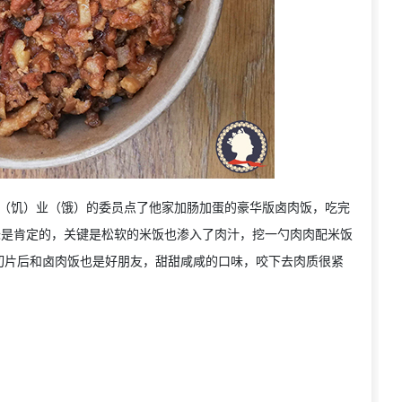
。敬（饥）业（饿）的委员点了他家加肠加蛋的豪华版卤肉饭，吃完
味是肯定的，关键是松软的米饭也渗入了肉汁，挖一勺肉肉配米饭
切片后和卤肉饭也是好朋友，甜甜咸咸的口味，咬下去肉质很紧