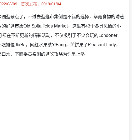
022/08/09
首次发布：
2019/01/04
公园逛景点了，不过去逛逛市集倒是不错的选择，毕竟食物的诱惑
ld Spitalfields Market，这里有43个各具风情的小
都在不断更新的精彩活动，不仅吸引了不少会玩的Londoner
aBa，网红水果茶YiFang，煎饼果子Pleasant Lady，
擦口水，下面委员亲测的逛吃攻略为你呈上咯。