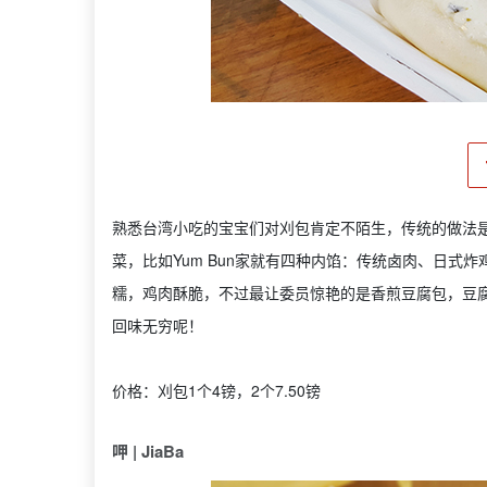
熟悉台湾小吃的宝宝们对刈包肯定不陌生，传统的做法
菜，比如Yum Bun家就有四种内馅：传统卤肉、日式
糯，鸡肉酥脆，不过最让委员惊艳的是香煎豆腐包，豆
回味无穷呢！
价格：刈包1个4镑，2个7.50镑
呷 | JiaBa