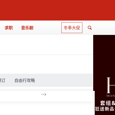
求职
音乐剧
冬季大促
预订
自由行攻略
-->