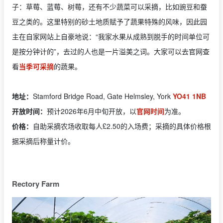
子：草莓、蓝莓、树莓，还有不少蔬菜可以采摘，比如豌豆和蚕
豆之类的。这里特别的砂土地质赋予了蔬果特殊的风味，因此园
主在自家网站上自豪地说：“我家水果从成熟到脱手的时间单位可
是按分钟计的”，去过的人也是一片溢美之词。大家可以去官网查
看
当季可采摘
的蔬果。
地址：
Stamford Bridge Road, Gate Helmsley, York
YO41 1NB
开放时间：
预计2026年6月中旬开放，以
官网时间
为准。
价格：
自助采摘农场收取每人£2.50的入场费；采摘的具体价格根
据采摘后称量计价。
Rectory Farm