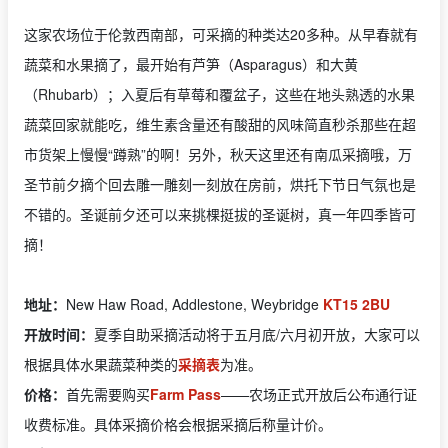
这家农场位于伦敦西南部，可采摘的种类达20多种。从早春就有
蔬菜和水果摘了，最开始有芦笋（Asparagus）和大黄
（Rhubarb）；入夏后有草莓和覆盆子，这些在地头熟透的水果
蔬菜回家就能吃，维生素含量还有酸甜的风味简直秒杀那些在超
市货架上慢慢“蹲熟”的啊！另外，秋天这里还有南瓜采摘哦，万
圣节前夕摘个回去雕一雕刻一刻放在房前，烘托下节日气氛也是
不错的。圣诞前夕还可以来挑棵挺拔的圣诞树，真一年四季皆可
摘！
地址：
New Haw Road, Addlestone, Weybridge
KT15 2BU
开放时间：
夏季自助采摘活动将于五月底/六月初开放，大家可以
根据具体水果蔬菜种类的
采摘表
为准。
价格：
首先需要购买
Farm Pass
——农场正式开放后公布通行证
收费标准。具体采摘价格会根据采摘后称量计价。