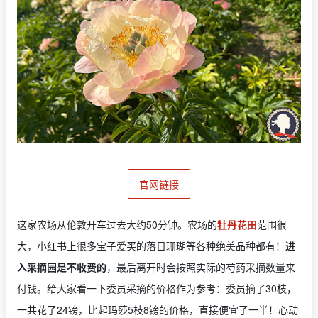
官网链接
这家农场从伦敦开车过去大约50分钟。农场的
牡丹花田
范围很
大，小红书上很多宝子爱买的落日珊瑚等各种绝美品种都有！
进
入采摘园是不收费的
，最后离开时会按照实际的芍药采摘数量来
付钱。给大家看一下委员采摘的价格作为参考：委员摘了30枝，
一共花了24镑，比起玛莎5枝8镑的价格，直接便宜了一半！心动