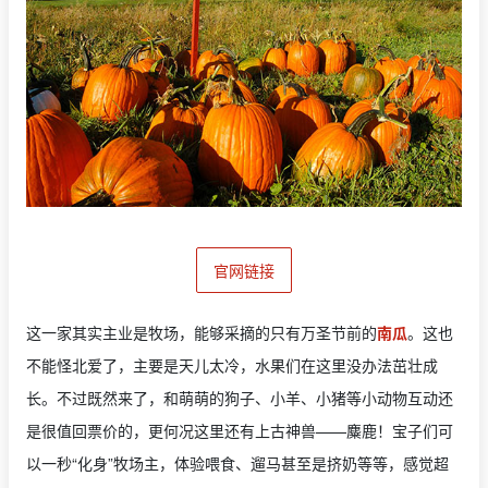
官网链接
这一家其实主业是牧场，能够采摘的只有万圣节前的
南瓜
。这也
不能怪北爱了，主要是天儿太冷，水果们在这里没办法茁壮成
长。不过既然来了，和萌萌的狗子、小羊、小猪等小动物互动还
是很值回票价的，更何况这里还有上古神兽——麋鹿！宝子们可
以一秒“化身”牧场主，体验喂食、遛马甚至是挤奶等等，感觉超