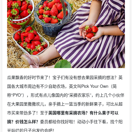
瓜果飘香的好时节来了！宝子们有没有想去果园采摘的想法？英
国各大城市周边有不少自助农场，英文叫Pick Your Own（简
称“PYO”），形式有点儿像国内的“采摘农家乐”，约上几个小伙伴
在大果园里撒撒欢儿，亲手摘上一篮当季的新鲜果子，可比从超
市买来带劲多了！至于
英国哪里有采摘农场？有什么果子可以
摘？价钱怎么样？
委员都给你找好啦！动动小手往下看，找个阳
光灿烂的日子出发约会吧！