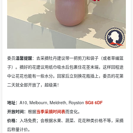
委员
温馨提醒
：去采摘牡丹建议带一把剪刀和袋子（或者草编篮
子）。摘好的花建议用纸巾吸水后包裹住花茎末端，这样回程途
中让花花也能有一些水分。回家后立刻换花瓶插上，委员的花第
二天就全部开放了，超级美！
地址：
A10, Melbourn, Meldreth, Royston
SG8 6DF
开放时间：
根据
当季采摘时间表
而变化。
价格：
入场免费；会根据水果、蔬菜、花花种类价格不等，采摘
后称量计价。