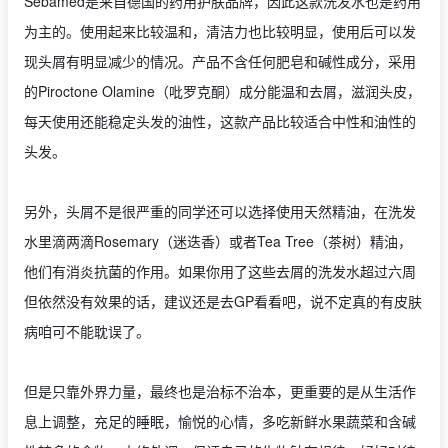
Sebamed是来自德国的药用护肤品牌，因此这款洗发水也是药用
为主的。使用起来比较温和，清洁力也比较明显，使用后可以发
现头屑有明显减少的情况。产品不含任何肥皂和碱性成分，采用
的Piroctone Olamine（吡罗克酮）成分能温和去屑，滋润头皮，
每天使用还能稳定头发的油性，这款产品比较适合中性和油性的
头发。
另外，头屑不是很严重的同学还可以选择使用天然精油，在洗发
水里滴两滴Rosemary（迷迭香）或者Tea Tree（茶树）精油，
他们有消炎抗菌的作用。如果你用了这些去屑的洗发水超过六周
但依然没有效果的话，建议还是去GP看看吧，说不定真的有皮肤
病咱可不能耽误了。
但是只靠外界力量，最终也是治标不治本，更重要的是从生活作
息上调整，充足的睡眠，愉悦的心情，多吃新鲜水果蔬菜和含碱