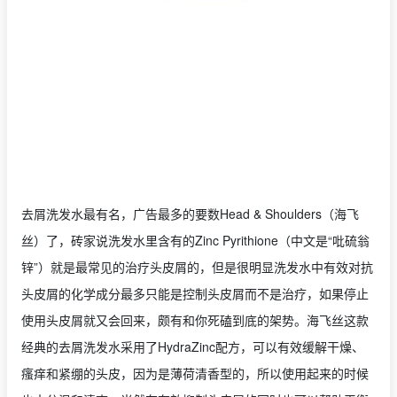
去屑洗发水最有名，广告最多的要数Head & Shoulders（海飞
丝）了，砖家说洗发水里含有的Zinc Pyrithione（中文是“吡硫翁
锌”）就是最常见的治疗头皮屑的，但是很明显洗发水中有效对抗
头皮屑的化学成分最多只能是控制头皮屑而不是治疗，如果停止
使用头皮屑就又会回来，颇有和你死磕到底的架势。海飞丝这款
经典的去屑洗发水采用了HydraZinc配方，可以有效缓解干燥、
瘙痒和紧绷的头皮，因为是薄荷清香型的，所以使用起来的时候