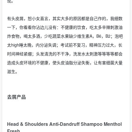
现。
有头皮屑，恕小女直言，其实大多的原因都是自己作的，我细数
一下，你看看你沾边儿没有：不健康的饮食，吃太多辛辣刺激油
炸食物，喝太多酒，少吃蔬菜水果缺少维生素A，B6，B2；泡吧
太high睡太晚，内分泌失调；考试前不复习，精神压力过大，长
时间神经紧绷；头发清洗的不干净，洗发水太刺激等等等等都会
造成头皮环境的不健康，使头皮油脂分泌失衡，让有害细菌大量
滋生。
去屑产品
Head & Shoulders Anti-Dandruff Shampoo Menthol
Fresh