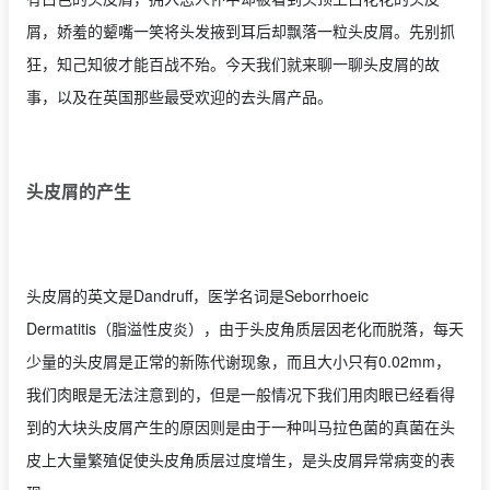
屑，娇羞的颦嘴一笑将头发掖到耳后却飘落一粒头皮屑。先别抓
狂，知己知彼才能百战不殆。今天我们就来聊一聊头皮屑的故
事，以及在英国那些最受欢迎的去头屑产品。
头皮屑的产生
头皮屑的英文是Dandruff，医学名词是Seborrhoeic
Dermatitis（脂溢性皮炎），由于头皮角质层因老化而脱落，每天
少量的头皮屑是正常的新陈代谢现象，而且大小只有0.02mm，
我们肉眼是无法注意到的，但是一般情况下我们用肉眼已经看得
到的大块头皮屑产生的原因则是由于一种叫马拉色菌的真菌在头
皮上大量繁殖促使头皮角质层过度增生，是头皮屑异常病变的表