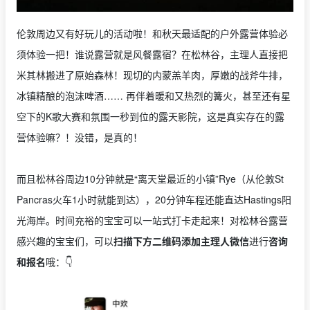
伦敦周边又有好玩儿的活动啦！和秋天最适配的户外露营体验必
须体验一把！谁说露营就是风餐露宿？在松林谷，主理人直接把
米其林搬进了原始森林！现切的内蒙羔羊肉，厚嫩的战斧牛排，
冰镇精酿的泡沫啤酒…… 再伴着暖和又热烈的篝火，甚至还有星
空下的K歌大赛和氛围一秒到位的露天影院，这是真实存在的露
营体验嘛？！没错，是真的！
而且松林谷周边10分钟就是“离天堂最近的小镇”Rye（从伦敦St
Pancras火车1小时就能到达），20分钟车程还能直达Hastings阳
光海岸。时间充裕的宝宝可以一站式打卡走起来！对松林谷露营
感兴趣的宝宝们，可以
扫描下方二维码添加主理人微信
进行
咨询
和报名
哦：👇