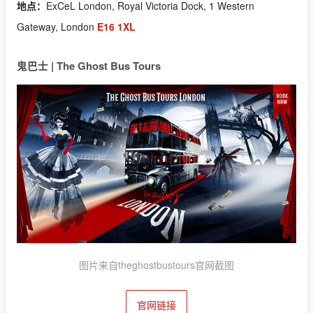
地点：
ExCeL London, Royal Victoria Dock, 1 Western
Gateway, London
E16 1XL
鬼巴士 | The Ghost Bus Tours
图片来自theghostbustours官网截图
官网链接