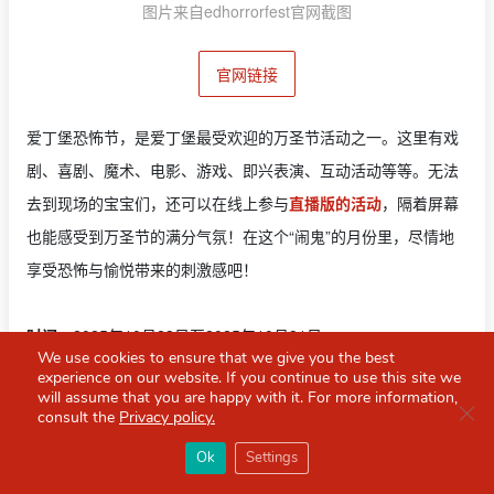
图片来自edhorrorfest官网截图
官网链接
爱丁堡恐怖节，是爱丁堡最受欢迎的万圣节活动之一。这里有戏
剧、喜剧、魔术、电影、游戏、即兴表演、互动活动等等。无法
去到现场的宝宝们，还可以在线上参与
直播版的活动
，隔着屏幕
也能感受到万圣节的满分气氛！在这个“闹鬼”的月份里，尽情地
享受恐怖与愉悦带来的刺激感吧！
时间
：2025年10月23日至2025年10月31日
We use cookies to ensure that we give you the best
地点：
爱丁堡多地
experience on our website. If you continue to use this site we
will assume that you are happy with it. For more information,
Clo
consult the
Privacy policy.
×
Red Scarf
打开APP
Ok
Settings
约克
你必备的英国指南