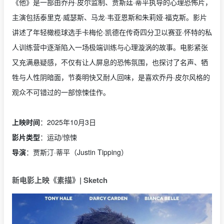
《他》是一部由乔丹·皮尔监制、贾斯廷·蒂平执导的心理恐怖片，
主演包括泰里克·威瑟斯、马龙·韦亚恩斯和朱莉娅·福克斯。影片
讲述了年轻橄榄球选手卡梅伦·凯德在传奇四分卫以赛亚·怀特的私
人训练营中逐渐陷入一场极端训练与心理漩涡的故事。电影紧张
又充满悬疑感，不仅有让人屏息的恐怖氛围，也探讨了名声、牺
牲与人性阴暗面，节奏明快又耐人回味，是喜欢乔丹·皮尔风格的
观众不可错过的一部惊悚佳作。
上映时间
：2025年10月3日
影片类型
：运动/惊悚
导演
：贾斯汀·蒂平（Justin Tipping）
新电影上映《素描》| Sketch