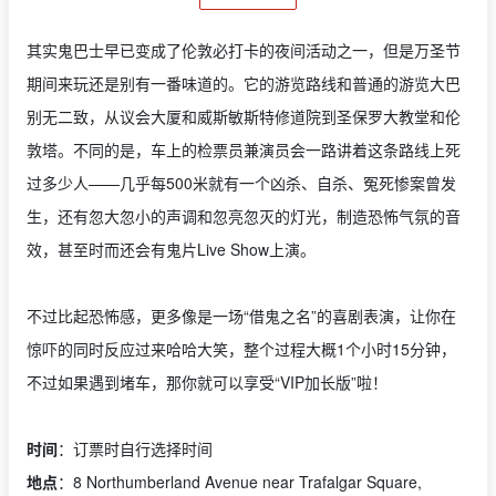
其实鬼巴士早已变成了伦敦必打卡的夜间活动之一，但是万圣节
期间来玩还是别有一番味道的。它的游览路线和普通的游览大巴
别无二致，从议会大厦和威斯敏斯特修道院到圣保罗大教堂和伦
敦塔。不同的是，车上的检票员兼演员会一路讲着这条路线上死
过多少人——几乎每500米就有一个凶杀、自杀、冤死惨案曾发
生，还有忽大忽小的声调和忽亮忽灭的灯光，制造恐怖气氛的音
效，甚至时而还会有鬼片Live Show上演。
不过比起恐怖感，更多像是一场“借鬼之名”的喜剧表演，让你在
惊吓的同时反应过来哈哈大笑，整个过程大概1个小时15分钟，
不过如果遇到堵车，那你就可以享受“VIP加长版”啦！
时间
：订票时自行选择时间
地点
：8 Northumberland Avenue near Trafalgar Square,