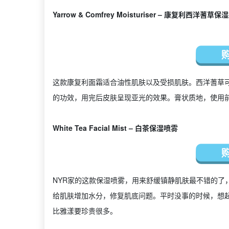
Yarrow & Comfrey Moisturiser – 康复利西洋蓍草保
这款康复利面霜适合油性肌肤以及受损肌肤。西洋蓍草可帮
的功效，用完后皮肤呈现亚光的效果。膏状质地，使用
White Tea Facial Mist – 白茶保湿喷雾
NYR家的这款保湿喷雾，用来舒缓镇静肌肤最不错的了
给肌肤增加水分，修复肌底问题。平时没事的时候，想
比雅漾要珍贵很多。