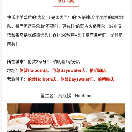
餐厅官网
快乐小羊幕后的“大佬”正是国内当年的“火锅神话”小肥羊的原始团
队。餐厅仍然秉承着“不蘸料，更有料”的蒙古火锅理念，滋补清
汤和番茄锅底都很优秀！食材的选择种类丰富而且新鲜，尤其是
肉类！
所在城市
：伦敦2家分店+伯明翰1家分店
地址
：
伦敦Holborn店
、
伦敦Bayswater店
、
伯明翰店
营业时间
：
伦敦Holborn店
、
伦敦Bayswater店
、
伯明翰店
第二名：海底捞 | Haidilao