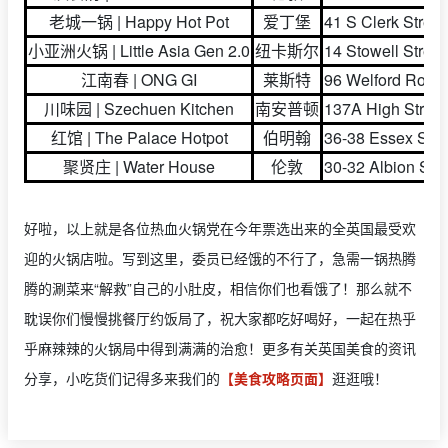
老城一锅 | Happy Hot Pot
爱丁堡
41 S Clerk Stree
小亚洲火锅 | Little Asia Gen 2.0
纽卡斯尔
14 Stowell Stree
江南春 | ONG GI
莱斯特
96 Welford Road,
川味园 | Szechuen Kitchen
南安普顿
137A High Stree
红馆 | The Palace Hotpot
伯明翰
36-38 Essex Str
聚贤庄 | Water House
伦敦
30-32 Albion Str
好啦，以上就是各位热血火锅党在今年票选出来的全英国最受欢
迎的火锅店啦。写到这里，委员已经饿的不行了，急需一锅热腾
腾的涮菜来“解救”自己的小肚皮，相信你们也看饿了！那么就不
耽误你们慢慢挑餐厅约饭局了，祝大家都吃好喝好，一起在热乎
乎麻辣辣的火锅局中得到满满的治愈！更多有关英国美食的资讯
分享，小吃货们记得多来我们的
【美食攻略页面】
逛逛哦！