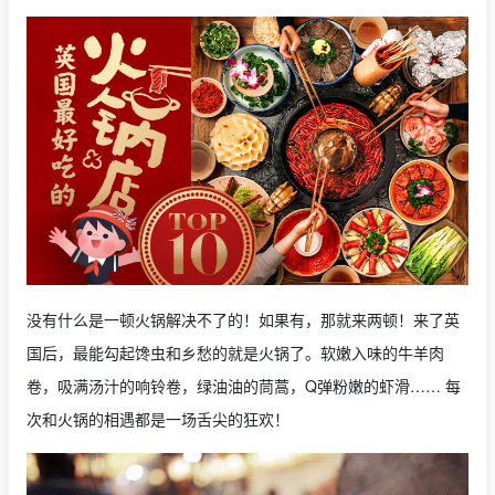
没有什么是一顿火锅解决不了的！如果有，那就来两顿！来了英
国后，最能勾起馋虫和乡愁的就是火锅了。软嫩入味的牛羊肉
卷，吸满汤汁的响铃卷，绿油油的茼蒿，Q弹粉嫩的虾滑…… 每
次和火锅的相遇都是一场舌尖的狂欢！