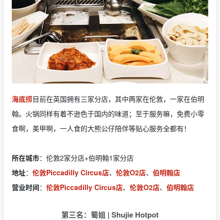
海底捞
目前在英国拥有三家分店，其中两家在伦敦，一家在伯明
翰。火锅同样有着不逊色于国内的味道；至于服务嘛，免费小零
食啊，美甲啊，一人食的大熊公仔陪伴等贴心服务全都有！
所在城市
：伦敦2家分店+伯明翰1家分店
地址
：
伦敦Piccadilly Circus店
、
伦敦O2店
、
伯明翰店
营业时间
：
伦敦Piccadilly Circus店
、
伦敦O2店
、
伯明翰店
第三名：蜀姐 | Shujie Hotpot