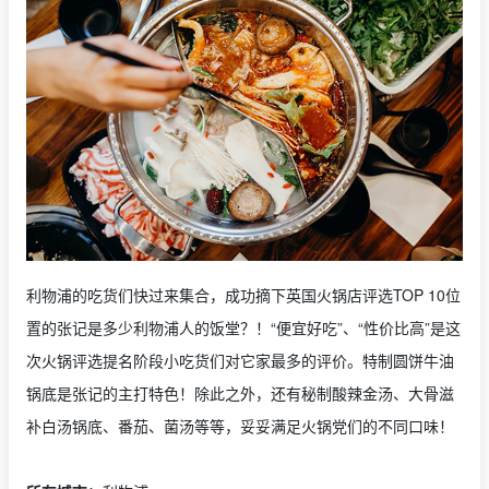
利物浦的吃货们快过来集合，成功摘下英国火锅店评选TOP 10位
置的张记是多少利物浦人的饭堂？！“便宜好吃”、“性价比高”是这
次火锅评选提名阶段小吃货们对它家最多的评价。特制圆饼牛油
锅底是张记的主打特色！除此之外，还有秘制酸辣金汤、大骨滋
补白汤锅底、番茄、菌汤等等，妥妥满足火锅党们的不同口味！