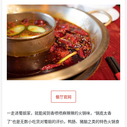
餐厅官网
一走进蜀姐家，就能闻到香喷喷麻辣辣的火锅味，“锅底太香
了”也是无数小吃货对蜀姐的评价。鸭肠、猪脑之类的特色火锅食