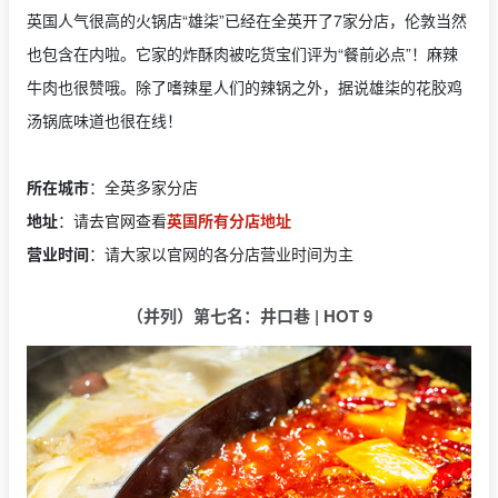
英国人气很高的火锅店“雄柒”已经在全英开了7家分店，伦敦当然
也包含在内啦。它家的炸酥肉被吃货宝们评为“餐前必点”！麻辣
牛肉也很赞哦。除了嗜辣星人们的辣锅之外，据说雄柒的花胶鸡
汤锅底味道也很在线！
所在城市
：全英多家分店
地址
：请去官网查看
英国所有分店地址
营业时间
：请大家以官网的各分店营业时间为主
（并列）第七名：井口巷 | HOT 9