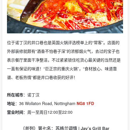
位于诺丁汉的井口巷也是英国火锅评选榜单上的“常客”。店面的
外部装修就颇有“酒香不怕巷子深”的浓郁烟火气，去过的宝子也
表示餐厅里面干净整洁，不过紧紧锁住吃货心最关键的当然还是
一直有保证的味道！“巨正宗的重庆火锅”，“食材放心、味道靠
谱、老板热情”都是井口巷收获的好评！
所在城市
：诺丁汉
地址
：36 Wollaton Road, Nottingham
NG8 1FD
营业时间
：周一至周日12:00至22:00
（并列）第七名：苏格兰调情 | Jay’s Grill Bar