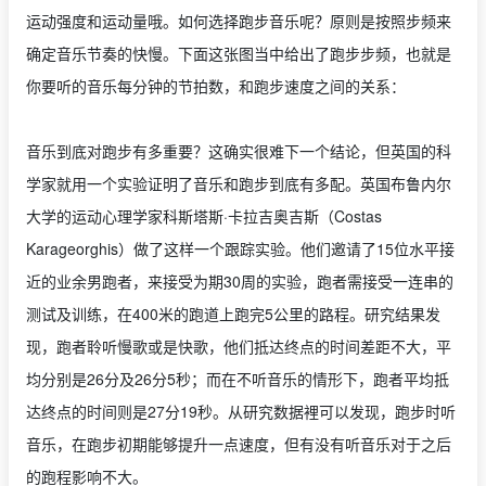
运动强度和运动量哦。如何选择跑步音乐呢？原则是按照步频来
确定音乐节奏的快慢。下面这张图当中给出了跑步步频，也就是
你要听的音乐每分钟的节拍数，和跑步速度之间的关系：
音乐到底对跑步有多重要？这确实很难下一个结论，但英国的科
学家就用一个实验证明了音乐和跑步到底有多配。英国布鲁内尔
大学的运动心理学家科斯塔斯·卡拉吉奥吉斯（Costas
Karageorghis）做了这样一个跟踪实验。他们邀请了15位水平接
近的业余男跑者，来接受为期30周的实验，跑者需接受一连串的
测试及训练，在400米的跑道上跑完5公里的路程。研究结果发
现，跑者聆听慢歌或是快歌，他们抵达终点的时间差距不大，平
均分别是26分及26分5秒；而在不听音乐的情形下，跑者平均抵
达终点的时间则是27分19秒。从研究数据裡可以发现，跑步时听
音乐，在跑步初期能够提升一点速度，但有没有听音乐对于之后
的跑程影响不大。