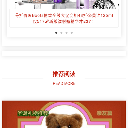
骨折价🚨Boots倩碧全线大促变相48折😱黄油125ml
仅£17🧨新版镭射瓶精华才£37！
推荐阅读
READ MORE