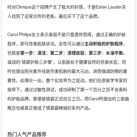
时对Clinique这个招牌产生了极大的好感，于是Estee Lauder夫
人找到了这家诊所的老板，最后买下了这个品牌。
Carol Philips女士表示美丽不是只靠遗传而得，通过正确的护肤
程序，即可改善肌肤状况。女性可以通过
主动积极的护肤程序
，
也就是
第一步：清洁
；
第二步：清理皮层
；
第三步：水油平衡
。
滋润的“倩碧护肤三步骤”，让肌肤处于健康自然的完美状态；同
时也提出阳光紫外线是伤害肌肤的最大元凶，进而强调防晒的重
要性。此理论一出，整个化妆界为之促动。他们在皮肤学专家的
指导下，通过过敏性测试，成功研制了第一个百分之百不含香料
的护肤品牌，那便是倩碧正式创立之日。而Carol所提出的三部曲
概念也被真正做成了倩碧最畅销的系列产品。
热门人气产品推荐