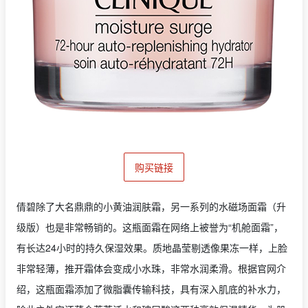
购买链接
倩碧除了大名鼎鼎的小黄油润肤霜，另一系列的水磁场面霜（升
级版）也是非常畅销的。这瓶面霜在网络上被誉为“机舱面霜”，
有长达24小时的持久保湿效果。质地晶莹剔透像果冻一样，上脸
非常轻薄，推开霜体会变成小水珠，非常水润柔滑。根据官网介
绍，这瓶面霜添加了微脂囊传输科技，具有深入肌底的补水力，