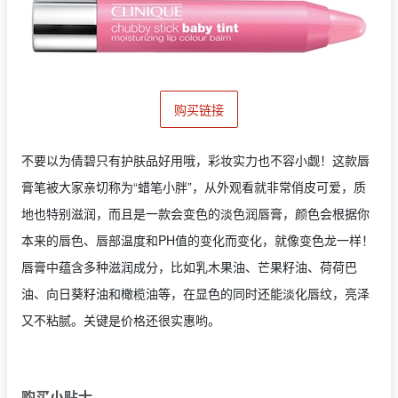
购买链接
不要以为倩碧只有护肤品好用哦，彩妆实力也不容小觑！这款唇
膏笔被大家亲切称为“蜡笔小胖”，从外观看就非常俏皮可爱，质
地也特别滋润，而且是一款会变色的淡色润唇膏，颜色会根据你
本来的唇色、唇部温度和PH值的变化而变化，就像变色龙一样！
唇膏中蕴含多种滋润成分，比如乳木果油、芒果籽油、荷荷巴
油、向日葵籽油和橄榄油等，在显色的同时还能淡化唇纹，亮泽
又不粘腻。关键是价格还很实惠哟。
购买小贴士