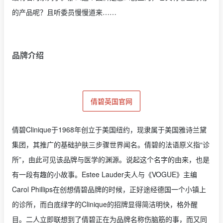
的产品呢？且听委员慢慢道来……
品牌介绍
倩碧英国官网
倩碧Clinique于1968年创立于美国纽约，现隶属于美国雅诗兰黛
集团，其推广的基础护肤三步骤世界闻名。倩碧的法语原义指“诊
所”，由此可见该品牌与医学的渊源。说起这个名字的由来，也是
有一段有趣的小故事。Estee Lauder夫人与《VOGUE》主编
Carol Phillips在创想倩碧品牌的时候，正好途经德国一个小镇上
的诊所，而白底绿字的Clinique的招牌显得简洁明快，格外醒
目。二人立即联想到了倩碧正在为品牌名称伤脑筋的事，而又同