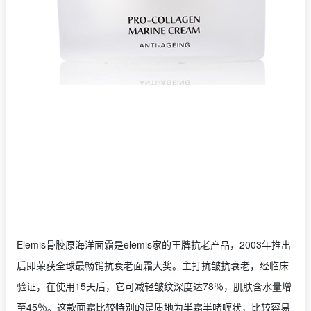
Elemis骨胶原海洋面霜是elemis家的王牌抗老产品，2003年推出
后即荣获全球最畅销抗衰老面霜大奖。主打抗皱抗衰老，经临床
验证，在使用15天后，它可减轻皱纹深度达78％，肌肤含水量增
至45％。这款面霜比较特别的是质地为半霜半啫喱状，比较容易