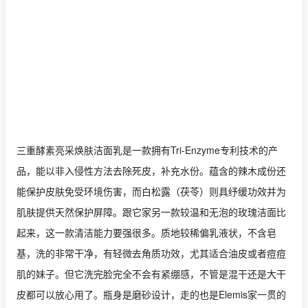
三重酵素亮采焕肤洁面乳是一款拥有Tri-Enzyme专利技术的产
品，能以非入侵性方法去除死皮，补充水份。蕴含的辣木成份还
能保护皮肤免受环境伤害，而白松露（茯苓）则具纾缓功效并为
肌肤提供天然保护屏障。跟它家另一款较温和无泡的玫瑰洁面比
起来，这一款清洁能力要强很多。质地较稀偏乳液状，不含皂
基，洗的非常干净，有轻微去角质功效，尤其适合油皮或者痘痘
肌的妹子。但它洗完脸完全不会有紧绷感，不管是混干还是大干
皮都可以放心用了。瓶身是磨砂设计，走的也是Elemis家一贯的