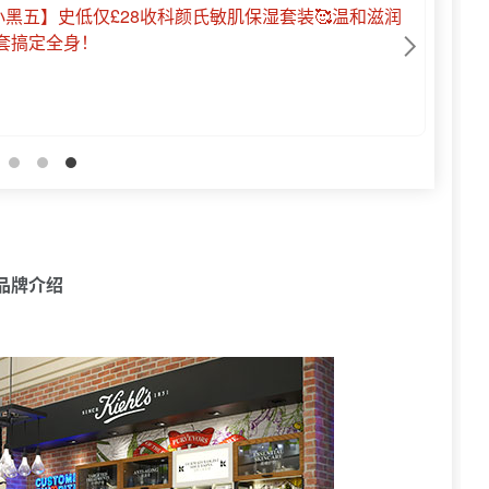
科颜氏全场63折💛小冰盾防晒疑似霸哥£16！原价£46🥑高
礼盒仅£26！
品牌介绍