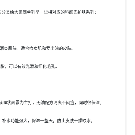
质分类给大家简单列举一些相对应的科颜氏护肤系列：
消炎肌肤。适合痘痘肌和爱出油的皮肤。
油脂，可以有效光滑和细化毛孔。
啫喱状面霜为主打，无油配方清爽不闷痘，同时很保湿。
，补水功能强大，保湿一整天，防止皮肤干燥缺水。